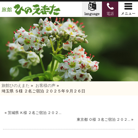
旅館ひのえまた
»
お客様の声
»
埼玉県 Ｓ様 ２名ご宿泊 ２０２５年９月２６日
«
茨城県 Ｋ様 ２名ご宿泊 ２０２...
東京都 Ｏ様 ３名ご宿泊 ２０２...
»