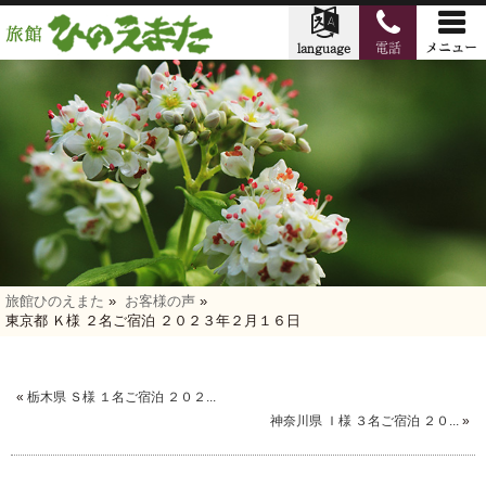
旅館ひのえまた
»
お客様の声
»
東京都 Ｋ様 ２名ご宿泊 ２０２３年２月１６日
«
栃木県 Ｓ様 １名ご宿泊 ２０２...
神奈川県 Ｉ様 ３名ご宿泊 ２０...
»