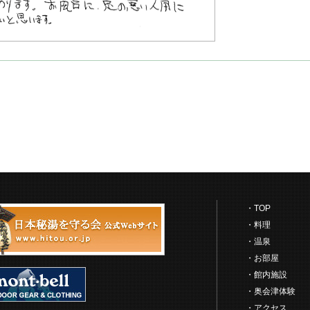
TOP
料理
温泉
お部屋
館内施設
奥会津体験
アクセス