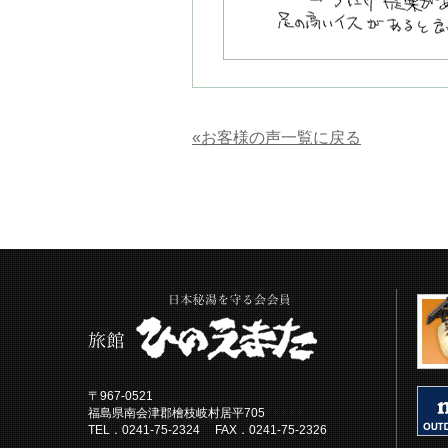
«お客様の声一覧に戻る
〒967-0521
福島県南会津郡檜枝岐村居平705
TEL．0241-75-2324 FAX．0241-75-2326