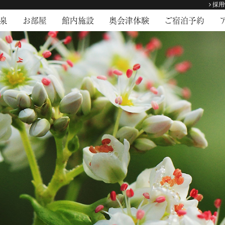
採用
泉
お部屋
館内施設
奥会津体験
ご宿泊予約