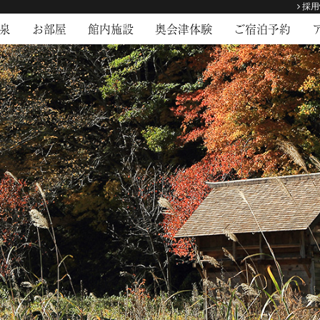
採用
泉
お部屋
館内施設
奥会津体験
ご宿泊予約