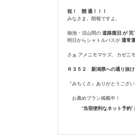
祝！ 開 通！！！
みなさま。
朗報ですよ。
御池・沼山間の
道路復旧 が
完
明日からシャトルバスが
通常
さぁ
アメニモマケズ、カゼニ
Ｒ３５２ 新潟県への通り抜け
『みちくさ』ありがとうござい
お薦めプラン掲載中！
“
当宿便利なネット予約
”