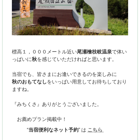
標高１，０００メートル近い
尾瀬檜枝岐温泉
で
体い
っぱいに
秋
を感じていただければと思います。
当宿でも、皆さまにお逢いできるのを楽しみに
秋のおもてなし
をいっぱい用意してお待ちしており
ますね。
『みちくさ』ありがとうございました。
お薦めプラン掲載中！
“
当宿便利なネット予約
”
は
こちら