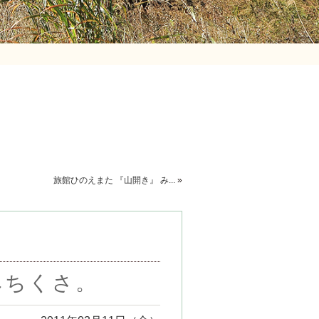
旅館ひのえまた 『山開き』 み...
»
みちくさ。