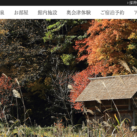
採用
泉
お部屋
館内施設
奥会津体験
ご宿泊予約