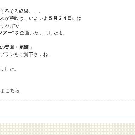
そろそろ終盤。。。
木が芽吹き、いよいよ
５月２４日
には
うわけで、
ツアー
” を企画いたしましたよ。
の楽園・尾瀬
』
プランをご覧下さいね。
ました。
は
こちら