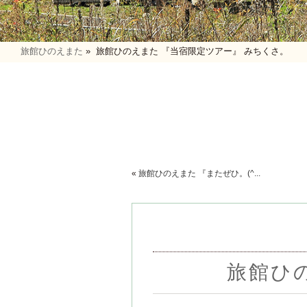
旅館ひのえまた
»
旅館ひのえまた 『当宿限定ツアー』 みちくさ。
«
旅館ひのえまた 『またぜひ。(^...
旅館ひ