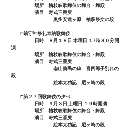
場所 檜枝岐歌舞伎の舞台・舞殿
演目 寿式三番叟
奥州安達ヶ原 袖萩祭文の段
□鎮守神祭礼奉納歌舞伎
日時 ８月１８日 木曜日 １7時３０分開
演
場所 檜枝岐歌舞伎の舞台・舞殿
演目 寿式三番叟
南山義民の碑 喜四郎子別れの
段
絵本太功記 尼ヶ崎の段
□第２７回歌舞伎の夕べ
日時 ９月３日 土曜日 １９時開演
場所 檜枝岐歌舞伎の舞台・舞殿
演目 寿式三番叟
絵本太功記 尼ヶ崎の段