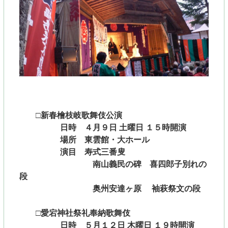
□新春檜枝岐歌舞伎公演
日時 ４月９日 土曜日 １５時開演
場所 東雲館・大ホール
演目 寿式三番叟
南山義民の碑 喜四郎子別れの
段
奥州安達ヶ原 袖萩祭文の段
□愛宕神社祭礼奉納歌舞伎
日時 ５月１２日 木曜日 １９時開演