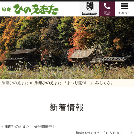
旅館ひのえまた
»
旅館ひのえまた 『まつり開催！』 みちくさ。
新着情報
«
旅館ひのえまた 『好評開催中！...
旅館ひのえまた 『もうじき・・...
»