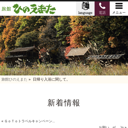
旅館ひのえまた
»
日帰り入浴に関して。
新着情報
«
ＧｏＴｏトラベルキャンペーン...
お願い。<(_ _)>
»