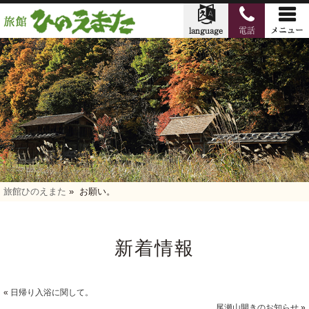
旅館ひのえまた
»
お願い。
新着情報
«
日帰り入浴に関して。
尾瀬山開きのお知らせ
»